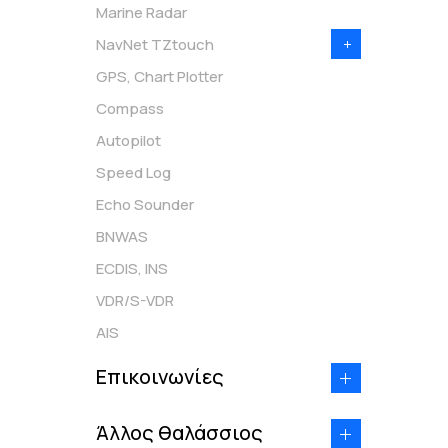
Marine Radar
Multi Beam Sonar
NavNet TZtouch
Current Indicator
GPS, Chart Plotter
1 series
Compass
2 series
Autopilot
3 series
Speed Log
Echo Sounder
BNWAS
ECDIS, INS
VDR/S-VDR
AIS
Επικοινωνίες
Radiotelephone
Άλλος θαλάσσιος