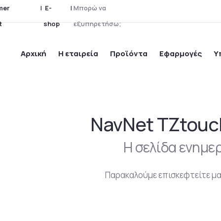
mer
|
E-
|
Μ
π
ο
ρ
ώ
ν
α
t
shop
ε
ξ
υ
π
η
ρ
ε
τ
ή
σ
ω
;
Αρχική
Η εταιρεία
Προϊόντα
Εφαρμογές
Υ
NavNet TZtouch
Η σελίδα ενημε
Παρακαλούμε επισκεφτείτε μα