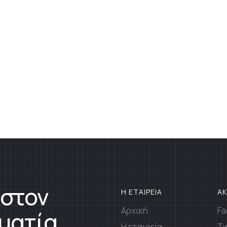
 στον
Η ΕΤΑΙΡΕΙΑ
Α
Αρχική
Fa
ματία
Η εταιρεία
Tw