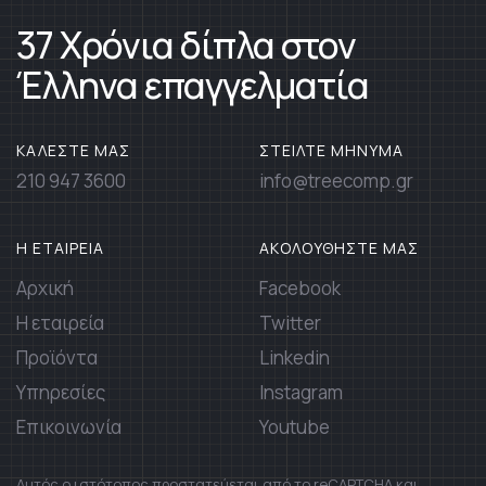
37 Χρόνια δίπλα στον
Έλληνα επαγγελματία
ΚΑΛΕΣΤΕ ΜΑΣ
ΣΤΕΙΛΤΕ ΜΗΝΥΜΑ
210 947 3600
info@treecomp.gr
Η ΕΤΑΙΡΕΙΑ
ΑΚΟΛΟΥΘΗΣΤΕ ΜΑΣ
Αρχική
Facebook
Η εταιρεία
Twitter
Προϊόντα
Linkedin
Υπηρεσίες
Instagram
Επικοινωνία
Youtube
Αυτός ο ιστότοπος προστατεύεται από το reCAPTCHA και